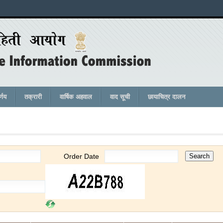
र्णय
तक्रारी
वार्षिक अहवाल
वाद सूची
छायाचित्र दालन
Order Date