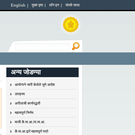
English
मुख्य पृष्ठ
|
लॉग इन
|
संपर्क साधा
|
अन्य जोडण्या
आयोगाने जारी केलेले जुने आदेश
उपक्रम
अपीलाची कार्यपद्धती
महत्वपूर्ण निर्णय
माजी कें.मा.आ./रा.मा.आ.
कें.मा.आ.द्वारे महत्वपूर्ण पत्रे