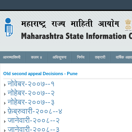
आमच्याविषयी
कलम ४
अधिसूचना
निर्णय
तक्रारी
वार्षिक अहव
Old second appeal Decisions - Pune
नोवेबर-२००७--१
नोहेबर-२००७--२
नोहेबर-२००७--३
फ़ेब्रुवारी-२००८--४
जानेवारी-२००८--२
जानेवारी-२००८--३