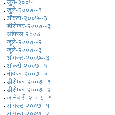
जुन-२००७
जुले-२००७--१
ऑक्टो-२००७--३
डीसेम्बर-२००७--३
अप्रिल २००७
जुले-२००७--२
जुले-२००७--३
ऑगस्ट-२००७--३
ऑक्टो-२००७--१
नोहेबर-२००७--५
डीसेम्बर-२००७--१
डीसेम्बर-२००७--२
जानेवारी-२००८--१
ऑगस्ट-२००७--१
ऑगस्त-२००७--२