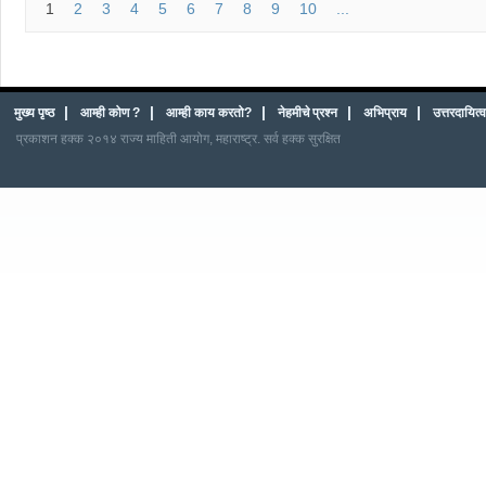
1
2
3
4
5
6
7
8
9
10
...
|
|
|
|
|
मुख्य पृष्ठ
आम्ही कोण ?
आम्ही काय करतो?
नेहमीचे प्रश्न
अभिप्राय
उत्तरदायित
प्रकाशन हक्क २०१४ राज्य माहिती आयोग, महाराष्ट्र. सर्व हक्क सुरक्षित