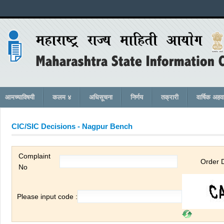
आमच्याविषयी
कलम ४
अधिसूचना
निर्णय
तक्रारी
वार्षिक अहव
CIC/SIC Decisions -
Nagpur Bench
Complaint
Order 
No
Please input code :