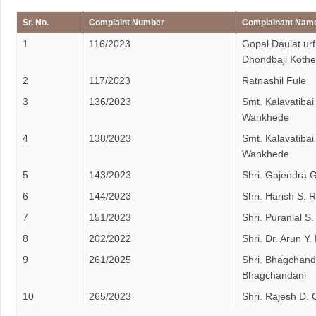
Sr. No.
Complaint Number
Complainant Nam
1
116/2023
Gopal Daulat urf
Dhondbaji Kothe
2
117/2023
Ratnashil Fule
3
136/2023
Smt. Kalavatibai
Wankhede
4
138/2023
Smt. Kalavatibai
Wankhede
5
143/2023
Shri. Gajendra 
6
144/2023
Shri. Harish S.
7
151/2023
Shri. Puranlal S
8
202/2022
Shri. Dr. Arun Y
9
261/2025
Shri. Bhagchand
Bhagchandani
10
265/2023
Shri. Rajesh D.