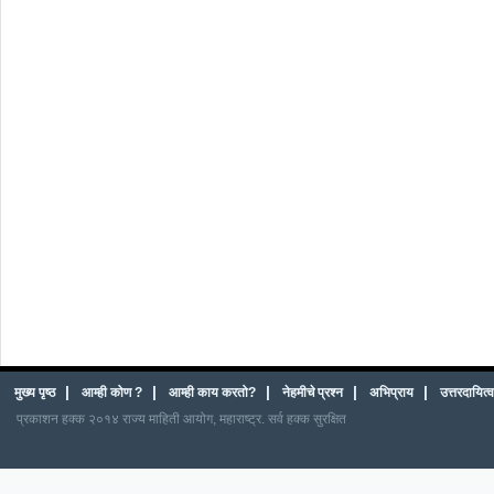
|
|
|
|
|
मुख्य पृष्ठ
आम्ही कोण ?
आम्ही काय करतो?
नेहमीचे प्रश्न
अभिप्राय
उत्तरदायित
प्रकाशन हक्क २०१४ राज्य माहिती आयोग, महाराष्ट्र. सर्व हक्क सुरक्षित