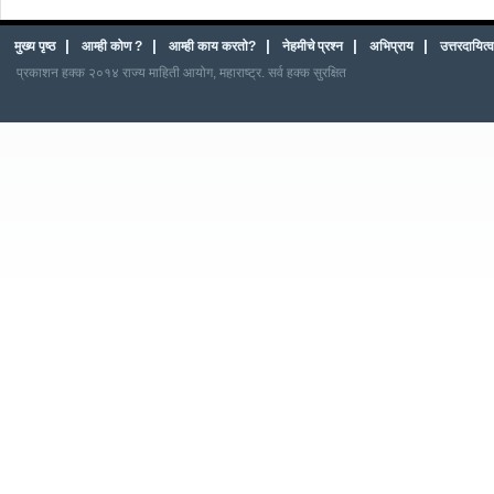
|
|
|
|
|
मुख्य पृष्ठ
आम्ही कोण ?
आम्ही काय करतो?
नेहमीचे प्रश्न
अभिप्राय
उत्तरदायित
प्रकाशन हक्क २०१४ राज्य माहिती आयोग, महाराष्ट्र. सर्व हक्क सुरक्षित