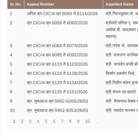
Sr. No.
Appeal Number
Appellant Name
1
अपिल क्र.CIC/अ.क्र.6093 ते 6114/2026
श्री.निरजकुमार शं. 
2
क्र.CIC/अ.क्र.6058 ते 6060/2026
श्रीमती संगिता ए. स
अशोक बी. सावलकर 
सदस्य)
3
क्र.CIC/अ.क्र.6068 ते 6073/2026
श्री.गणेश जे. जायस
4
क्र.CIC/अ.क्र.6085 ते 6092/2026
श्री. राजरत्न जगज
5
क्र.CIC/अ.क्र.6119 ते 6123/2026
श्री. जनार्दन बन्सी बो
6
क्र.CIC/अ.क्र.6124 ते 6128/2026
किशोर ठकसेन भिडे,
7
क्र.CIC/अ.क्र.6129 ते 6134/2026
श्री.नितीन शंकर इगाव
8
क्र.CIC/अ.क्र.6135 ते 6151/2026
श्री.संजय एम.म्हात्रे
9
क्र. मुमाआ/अ.क्र.5842-6265/26/01
श्री. भैरवनाथ केशव 
10
क्र. मुमाआ/अ.क्र.5952-6053/26/01
श्री. यशवंत भास्कर
1
2
3
4
5
6
7
8
9
10
...