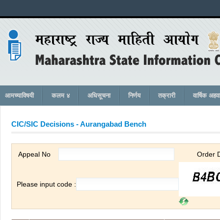
आमच्याविषयी
कलम ४
अधिसूचना
निर्णय
तक्रारी
वार्षिक अहव
CIC/SIC Decisions -
Aurangabad Bench
Appeal No
Order 
Please input code :